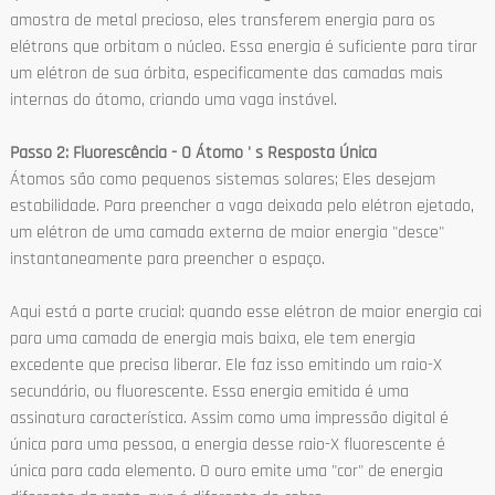
amostra de metal precioso, eles transferem energia para os
elétrons que orbitam o núcleo. Essa energia é suficiente para tirar
um elétron de sua órbita, especificamente das camadas mais
internas do átomo, criando uma vaga instável.
Passo 2: Fluorescência - O Átomo ' s Resposta Única
Átomos são como pequenos sistemas solares; Eles desejam
estabilidade. Para preencher a vaga deixada pelo elétron ejetado,
um elétron de uma camada externa de maior energia "desce"
instantaneamente para preencher o espaço.
Aqui está a parte crucial: quando esse elétron de maior energia cai
para uma camada de energia mais baixa, ele tem energia
excedente que precisa liberar. Ele faz isso emitindo um raio-X
secundário, ou fluorescente. Essa energia emitida é uma
assinatura característica. Assim como uma impressão digital é
única para uma pessoa, a energia desse raio-X fluorescente é
única para cada elemento. O ouro emite uma "cor" de energia