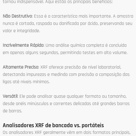
tornou indispensável. Aqui estão os principais benefícios:
Não Destrutivo
: Essa é a característica mais importante. A amostra
nunca é cortada, raspada ou danificada por ácido, preservando seu
valor e integridade.
Incrivelmente Rápido
: Uma análise química completa é concluída
em apenas alguns segundos, permitindo testes em alto volume.
Altamente Preciso
: XRF oferece precisão de nível laboratorial,
detectando impurezas e medindo com precisão a composição das
ligas até níveis mínimos.
Versátil
: Ele pode analisar quase qualquer formato ou tamanho,
desde anéis minúsculos e correntes delicadas até grandes barras
de barras.
Analisadores XRF de bancada vs. portáteis
Os analisadores XRF geralmente vêm em dois formatos principais,