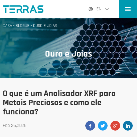
CASA
EN
PRODUTOS
CASA
-
BLOGUE
-
OURO E JOIAS
APLICATIVOS
BLOGUE
Ouro e Joias
QUEM SOMOS
CONTATO
O que é um Analisador XRF para
Metais Preciosos e como ele
funciona?
Feb 26,2026