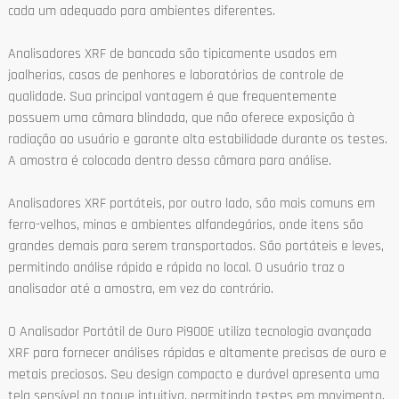
cada um adequado para ambientes diferentes.
Analisadores XRF de bancada são tipicamente usados em
joalherias, casas de penhores e laboratórios de controle de
qualidade. Sua principal vantagem é que frequentemente
possuem uma câmara blindada, que não oferece exposição à
radiação ao usuário e garante alta estabilidade durante os testes.
A amostra é colocada dentro dessa câmara para análise.
Analisadores XRF portáteis, por outro lado, são mais comuns em
ferro-velhos, minas e ambientes alfandegários, onde itens são
grandes demais para serem transportados. São portáteis e leves,
permitindo análise rápida e rápida no local. O usuário traz o
analisador até a amostra, em vez do contrário.
O Analisador Portátil de Ouro Pi900E utiliza tecnologia avançada
XRF para fornecer análises rápidas e altamente precisas de ouro e
metais preciosos. Seu design compacto e durável apresenta uma
tela sensível ao toque intuitiva, permitindo testes em movimento.