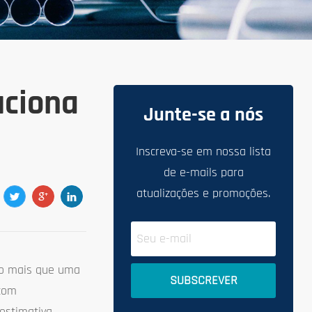
uciona
Junte-se a nós
Inscreva-se em nossa lista
de e-mails para
atualizações e promoções.
co mais que uma
 com
estimativa