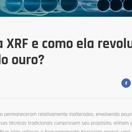
 XRF e como ela revol
do ouro?
uro permaneceram relativamente inalterados, envolvendo pou
sas técnicas tradicionais cumprissem seu propósito, vinham
ificar joias valiosas e frequentemente forneciam apenas uma 