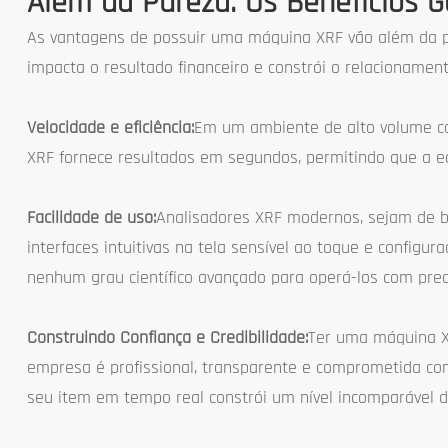
Além da Pureza: Os Benefícios G
As vantagens de possuir uma máquina XRF vão além da pr
impacta o resultado financeiro e constrói o relacionament
Velocidade e eficiência:
Em um ambiente de alto volume co
XRF fornece resultados em segundos, permitindo que a e
Facilidade de uso:
Analisadores XRF modernos, sejam de b
interfaces intuitivas na tela sensível ao toque e configur
nenhum grau científico avançado para operá-los com prec
Construindo Confiança e Credibilidade:
Ter uma máquina X
empresa é profissional, transparente e comprometida com
seu item em tempo real constrói um nível incomparável de