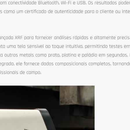
m conectividade Bluetooth, Wi-Fi e USB. Os resultados pode
s como um certificado de autenticidade para o cliente ou int
vançada XRF para fornecer análises rápidas e altamente preci
ta uma tela sensível ao toque intuitiva, permitindo testes 
ica outros metais como prata, platina e paládio em segundos
tegrada, ele fornece dados composicionais completos, tornan
fissionais de campo.