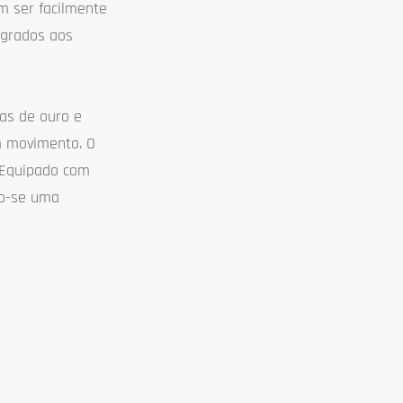
m ser facilmente
egrados aos
sas de ouro e
em movimento. O
. Equipado com
do-se uma