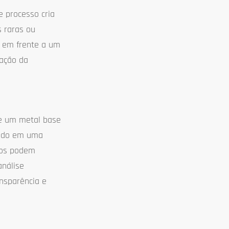
e processo cria
s raras ou
u em frente a um
vação da
re um metal base
ando em uma
ados podem
análise
nsparência e