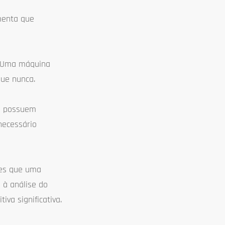
menta que
. Uma máquina
que nunca.
es possuem
 necessário
tes que uma
 à análise do
va significativa.