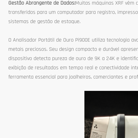
Gestão Abrangente de Dados:
Muitas máquinas XRF vêm co
transferidos para um computador para registro, impresso
sistemas de gestão de estoque.
O Analisador Portátil de Ouro Pi900E utiliza tecnologia a
metais preciosos. Seu design compacto e durável apresen
dispositivo detecta pureza de ouro de 9K a 24K e identif
exibição de resultados em tempo real e conectividade in
ferramenta essencial para joalheiros, comerciantes e pro