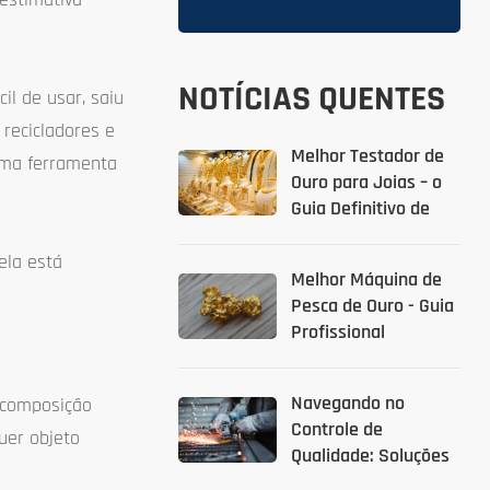
NOTÍCIAS QUENTES
il de usar, saiu
recicladores e
Melhor Testador de
uma ferramenta
Ouro para Joias – o
Guia Definitivo de
2026
ela está
Melhor Máquina de
Pesca de Ouro - Guia
Profissional
Navegando no
 composição
Controle de
uer objeto
Qualidade: Soluções
de Testador de Metal