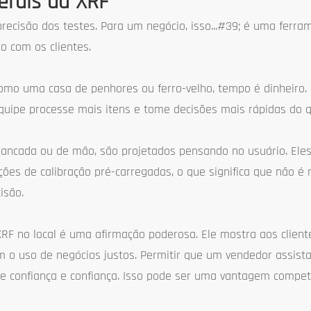
erais da XRF
ecisão dos testes. Para um negócio, isso...#39; é uma ferra
o com os clientes.
mo uma casa de penhores ou ferro-velho, tempo é dinheiro
quipe processe mais itens e tome decisões mais rápidas do 
ancada ou de mão, são projetados pensando no usuário. El
ações de calibração pré-carregadas, o que significa que não é
isão.
RF no local é uma afirmação poderosa. Ele mostra aos clien
 o uso de negócios justos. Permitir que um vendedor assista
 confiança e confiança. Isso pode ser uma vantagem competiti