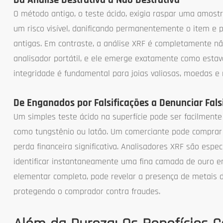
O método antigo, o teste ácido, exigia raspar uma amostr
um risco visível, danificando permanentemente o item e 
antigas. Em contraste, a análise XRF é completamente n
analisador portátil, e ele emerge exatamente como estav
integridade é fundamental para joias valiosas, moedas e r
De Enganados por Falsificações a Denunciar Fals
Um simples teste ácido na superfície pode ser facilme
como tungstênio ou latão. Um comerciante pode comprar
perda financeira significativa. Analisadores XRF são es
identificar instantaneamente uma fina camada de ouro e
elementar completa, pode revelar a presença de metais d
protegendo o comprador contra fraudes.