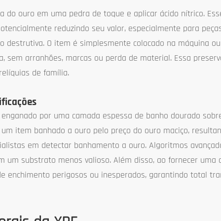
a do ouro em uma pedra de toque e aplicar ácido nítrico. Ess
potencialmente reduzindo seu valor, especialmente para peça
ão destrutiva. O item é simplesmente colocado na máquina o
a, sem arranhões, marcas ou perda de material. Essa preser
elíquias de família.
ificações
nte enganado por uma camada espessa de banho dourado sob
 um item banhado a ouro pelo preço do ouro maciço, result
pecialistas em detectar banhamento a ouro. Algoritmos avanç
m um substrato menos valioso. Além disso, ao fornecer uma 
e enchimento perigosos ou inesperados, garantindo total tra