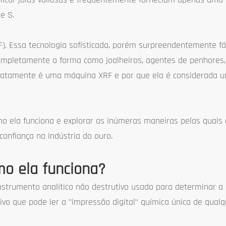
e S.
). Essa tecnologia sofisticada, porém surpreendentemente fác
ompletamente a forma como joalheiros, agentes de penhores, 
 exatamente é uma máquina XRF e por que ela é considerada 
como ela funciona e explorar as inúmeras maneiras pelas quais 
onfiança na indústria do ouro.
o ela funciona?
nstrumento analítico não destrutivo usado para determinar a
vo que pode ler a "impressão digital" química única de qualq