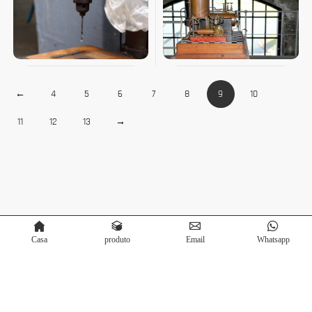
←
4
5
6
7
8
9
10
11
12
13
→
Casa
produto
Email
Whatsapp
Copyright © Terra Scientific Instrument Co.,Ltd. Ativado por
Bontop
Política de privacidade