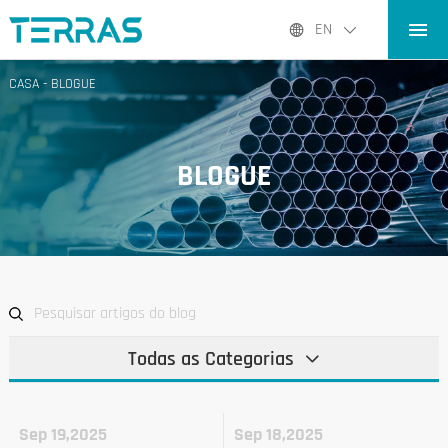
CASA
EN
PRODUTOS
CASA
-
BLOGUE
APLICATIVOS
BLOGUE
BLOGUE
QUEM SOMOS
CONTATO
Todas as Categorias
Sep 19,2025
Sep 18,2025