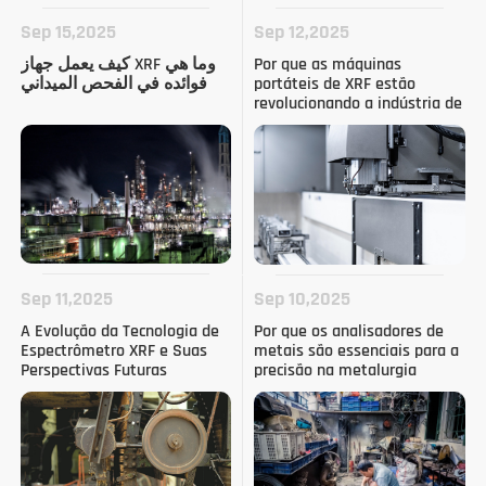
Sep 15,2025
Sep 12,2025
كيف يعمل جهاز XRF وما هي
Por que as máquinas
فوائده في الفحص الميداني
portáteis de XRF estão
revolucionando a indústria de
reciclagem
Sep 11,2025
Sep 10,2025
A Evolução da Tecnologia de
Por que os analisadores de
Espectrômetro XRF e Suas
metais são essenciais para a
Perspectivas Futuras
precisão na metalurgia